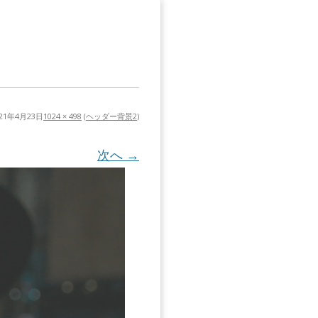
021年4月23日
1024 × 498
(
ヘッダー背景2
)
次へ →