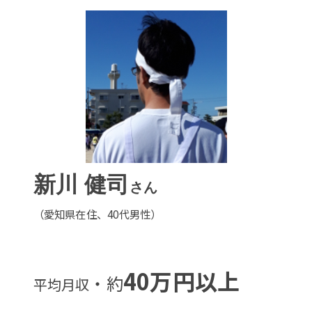
新川 健司
さん
（愛知県在住、40代男性）
40万円以上
・約
平均月収