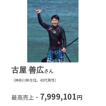
古屋 善広
さん
（神奈川県在住、40代男性）
7,999,101
最高売上・
円