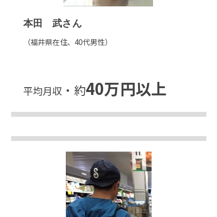
本田 武
さん
（福井県在住、40代男性）
40万円以上
・約
平均月収